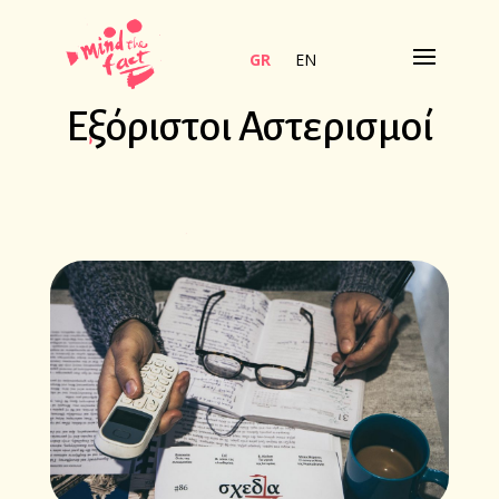
GR
EN
Εξόριστοι Αστερισμοί